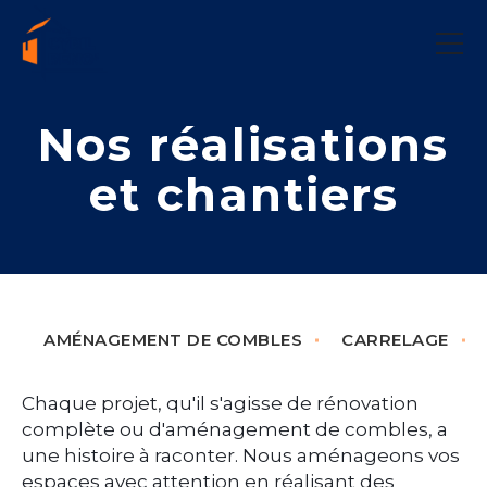
Accueil
Nos réalisations
Prestations
et chantiers
Plâtrerie et peinture
Isolation
Rénovation
AMÉNAGEMENT DE COMBLES
CARRELAGE
Réalisations
Chaque projet, qu'il s'agisse de rénovation
Contactez-nous
complète ou d'aménagement de combles, a
une histoire à raconter. Nous aménageons vos
espaces avec attention en réalisant des
06 77 26 15 47