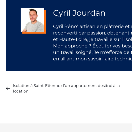
Cyril Jourdan
Cyril Réno', artisan en plâtrerie e
reconverti par passion, obtenant m
et Haute-Loire, je travaille sur l'is
Mon approche ? Écouter vos besoi
un travail soigné. Je m'efforce de
en alliant mon savoir-faire techni
Isolation à Saint-Etienne d’un appartement destiné à la
location