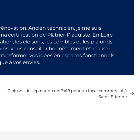
t rénovation. Ancien technicien, je me suis
a certification de Plâtrier-Plaquiste. En Loire
olation, les cloisons, les combles et les plafonds.
ns, vous conseiller honnêtement et réaliser
 transformer vos idées en espaces fonctionnels,
que à vos envies.
Cloisons de séparation en BA18 pour un local commercial à
Saint-Etienne