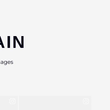
AIN
mages